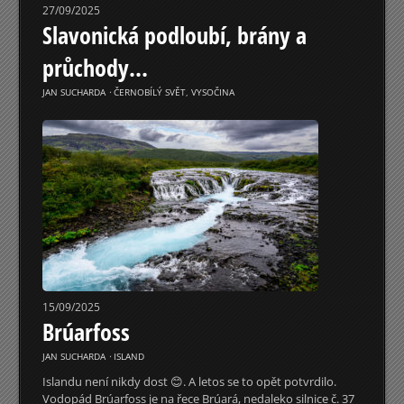
27/09/2025
Slavonická podloubí, brány a
průchody…
JAN SUCHARDA
⋅
ČERNOBÍLÝ SVĚT
,
VYSOČINA
15/09/2025
Brúarfoss
JAN SUCHARDA
⋅
ISLAND
Islandu není nikdy dost 😊. A letos se to opět potvrdilo.
Vodopád Brúarfoss je na řece Brúará, nedaleko silnice č. 37