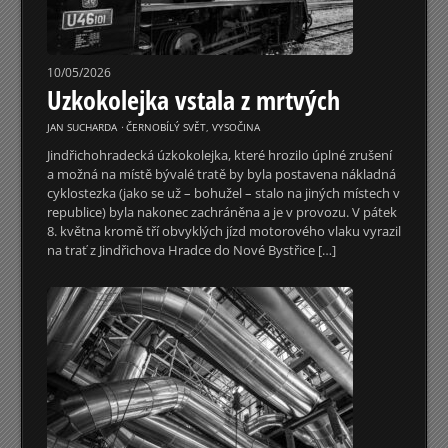
10/05/2026
Uzkokolejka vstala z mrtvých
JAN SUCHARDA
⋅
ČERNOBÍLÝ SVĚT
,
VYSOČINA
Jindřichohradecká úzkokolejka, které hrozilo úplné zrušení
a možná na místě bývalé tratě by byla postavena nákladná
cyklostezka (jako se už – bohužel – stalo na jiných místech v
republice) byla nakonec zachráněna a je v provozu. V pátek
8. května kromě tří obvyklých jízd motorového vlaku vyrazil
na trať z Jindřichova Hradce do Nové Bystřice […]