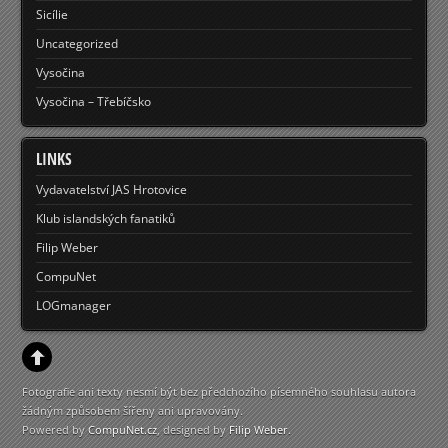
Sicílie
Uncategorized
Vysočina
Vysočina – Třebíčsko
LINKS
Vydavatelství JAS Hrotovice
Klub islandských fanatiků
Filip Weber
CompuNet
LOGmanager
Fotografie ani texty nesmí být bez předchozího písemného souhlasu autora
žádným způsobem šířeny ani upravovány.
Powered by
CompuNet.cz
, designed by
Filip Weber
.