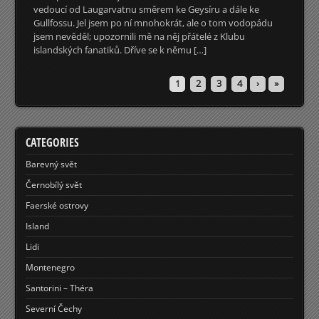
vedoucí od Laugarvatnu směrem ke Geysíru a dále ke
Gullfossu. Jel jsem po ní mnohokrát, ale o tom vodopádu
jsem nevěděl; upozornili mě na něj přátelé z Klubu
islandských fanatiků. Dříve se k němu […]
1
2
3
4
›
»
CATEGORIES
Barevný svět
Černobílý svět
Faerské ostrovy
Island
Lidi
Montenegro
Santorini – Théra
Severní Čechy