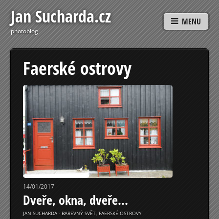
Jan Sucharda.cz
MENU
photoblog
Faerské ostrovy
14/01/2017
Dveře, okna, dveře…
JAN SUCHARDA
⋅
BAREVNÝ SVĚT
,
FAERSKÉ OSTROVY