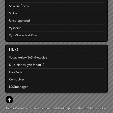
Severní Čechy
Sicílie
Uncategorized
Vysočina
Vysočina – Třebíčsko
LINKS
Vydavatelství JAS Hrotovice
Klub islandských fanatiků
Filip Weber
CompuNet
LOGmanager
Fotografie ani texty nesmí být bez předchozího písemného souhlasu autora