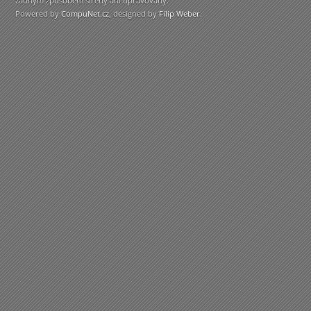
žádným způsobem šířeny ani upravovány.
Powered by
CompuNet.cz
, designed by
Filip Weber
.