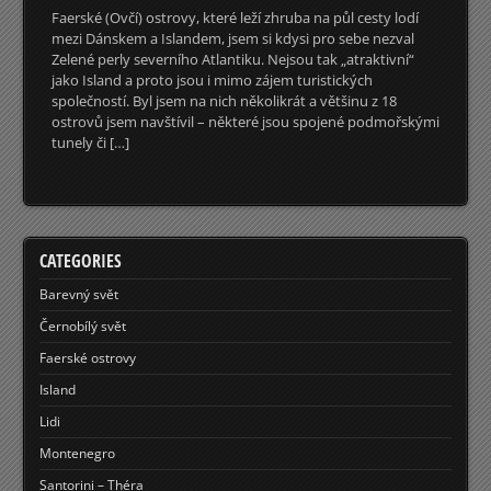
Faerské (Ovčí) ostrovy, které leží zhruba na půl cesty lodí
mezi Dánskem a Islandem, jsem si kdysi pro sebe nezval
Zelené perly severního Atlantiku. Nejsou tak „atraktivní“
jako Island a proto jsou i mimo zájem turistických
společností. Byl jsem na nich několikrát a většinu z 18
ostrovů jsem navštívil – některé jsou spojené podmořskými
tunely či […]
CATEGORIES
Barevný svět
Černobílý svět
Faerské ostrovy
Island
Lidi
Montenegro
Santorini – Théra