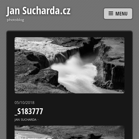
Jan Sucharda.cz
MENU
photoblog
05/10/2018
_S183777
JAN SUCHARDA
⋅