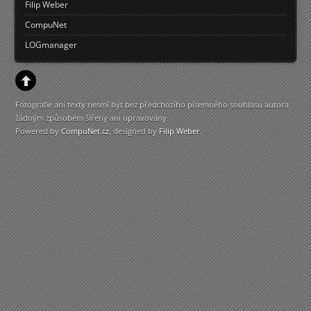
Filip Weber
CompuNet
LOGmanager
Fotografie ani texty nesmí být bez předchozího písemného souhlasu autora
žádným způsobem šířeny ani upravovány.
Powered by
CompuNet.cz
, designed by
Filip Weber
.