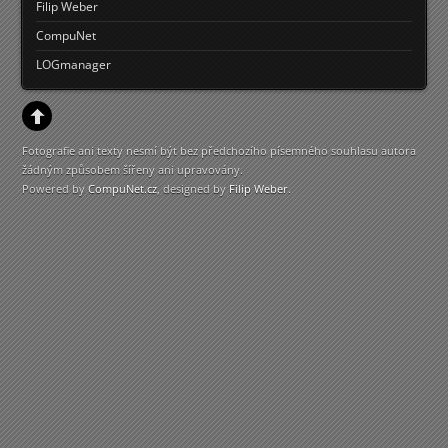
Filip Weber
CompuNet
LOGmanager
Fotografie ani texty nesmí být bez předchozího písemného souhlasu autora
žádným způsobem šířeny ani upravovány.
Powered by
CompuNet.cz
, designed by
Filip Weber
.