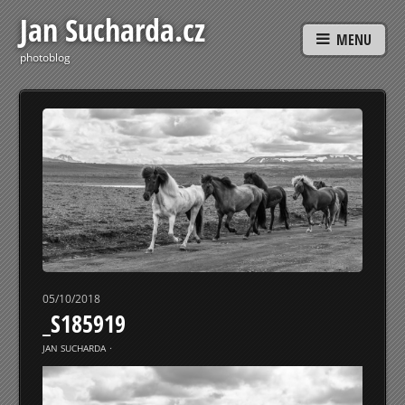
Jan Sucharda.cz
MENU
photoblog
05/10/2018
_S185919
JAN SUCHARDA
⋅