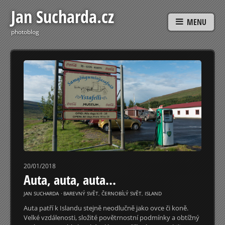
Jan Sucharda.cz
MENU
photoblog
20/01/2018
Auta, auta, auta…
JAN SUCHARDA
⋅
BAREVNÝ SVĚT
,
ČERNOBÍLÝ SVĚT
,
ISLAND
Auta patří k Islandu stejně neodlučně jako ovce či koně.
Velké vzdálenosti, složité povětrnostní podmínky a obtížný