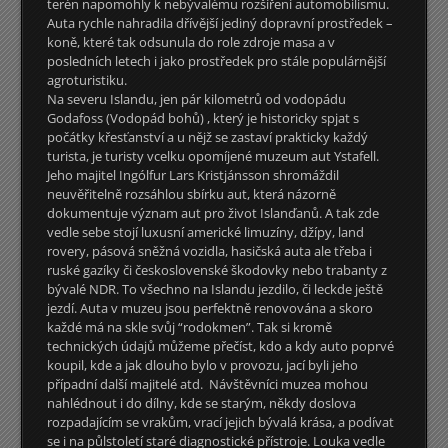
terén napomohly k nebývalému rozšíření automobilismu.
Auta rychle nahradila dřívější jediný dopravní prostředek –
koně, které tak odsunula do role zdroje masa a v
posledních letech i jako prostředek pro stále populárnější
agroturistiku.
Na severu Islandu, jen pár kilometrů od vodopádu
Godafoss (Vodopád bohů) , který je historicky spjat s
počátky křesťanství a u nějž se zastaví prakticky každý
turista, je turisty vcelku opomíjené muzeum aut Ystafell.
Jeho majitel Ingólfur Lars Kristjánsson shromáždil
neuvěřitelně rozsáhlou sbírku aut, která názorně
dokumentuje význam aut pro život Islanďanů. A tak zde
vedle sebe stojí luxusní americké limuzíny, džípy, land
rovery, pásová sněžná vozidla, hasičská auta ale třeba i
ruské gazíky či československé škodovky nebo trabanty z
bývalé NDR. To všechno na Islandu jezdilo, či leckde ještě
jezdí. Auta v muzeu jsou perfektně renovována a skoro
každé má na skle svůj “rodokmen”. Tak si kromě
technických údajů můžeme přečíst, kdo a kdy auto poprvé
koupil, kde a jak dlouho bylo v provozu, jací byli jeho
případní další majitelé atd. Návštěvníci muzea mohou
nahlédnout i do dílny, kde se starým, někdy doslova
rozpadajícím se vrakům, vrací jejich bývalá krása, a podívat
se i na půlstoletí staré diagnostické přístroje. Louka vedle