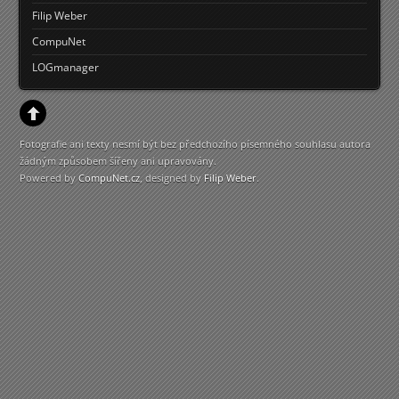
Filip Weber
CompuNet
LOGmanager
Fotografie ani texty nesmí být bez předchozího písemného souhlasu autora
žádným způsobem šířeny ani upravovány.
Powered by
CompuNet.cz
, designed by
Filip Weber
.