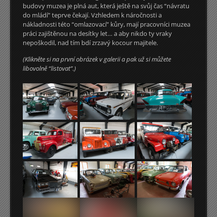
budovy muzea je plná aut, která ještě na svůj čas “návratu
do mládí” teprve čekají. Vzhledem k náročnosti a
nákladnosti této “omlazovací” kůry, mají pracovníci muzea
práci zajištěnou na desítky let… a aby nikdo ty vraky
nepoškodil, nad tím bdí zrzavý kocour majitele.
(Klikněte si na první obrázek v galerii a pak už si můžete
libovolně “listovat”.)