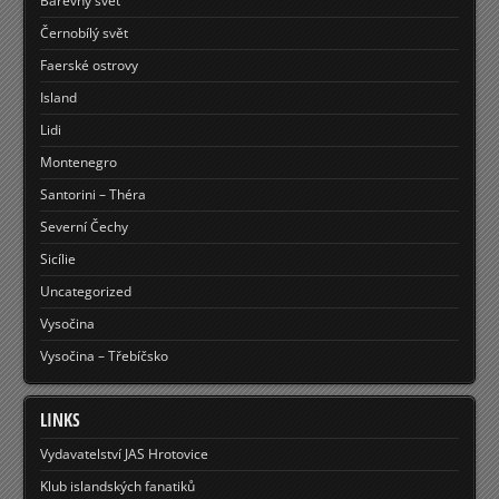
Barevný svět
Černobílý svět
Faerské ostrovy
Island
Lidi
Montenegro
Santorini – Théra
Severní Čechy
Sicílie
Uncategorized
Vysočina
Vysočina – Třebíčsko
LINKS
Vydavatelství JAS Hrotovice
Klub islandských fanatiků