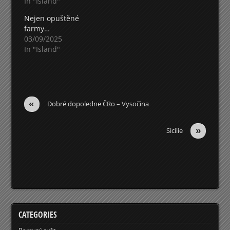
In "Island"
Nejen opuštěné
farmy…
03/09/2025
In "Island"
«
Dobré dopoledne ČRo – Vysočina
»
Sicílie
CATEGORIES