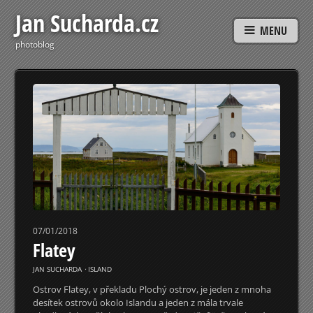
Jan Sucharda.cz
MENU
photoblog
07/01/2018
Flatey
JAN SUCHARDA
⋅
ISLAND
Ostrov Flatey, v překladu Plochý ostrov, je jeden z mnoha
desítek ostrovů okolo Islandu a jeden z mála trvale