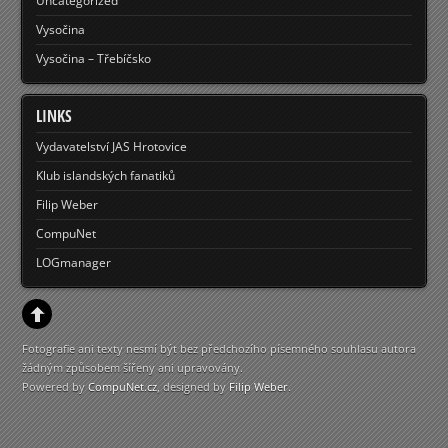
Uncategorized
Vysočina
Vysočina – Třebíčsko
LINKS
Vydavatelství JAS Hrotovice
Klub islandských fanatiků
Filip Weber
CompuNet
LOGmanager
Fotografie ani texty nesmí být bez předchozího písemného souhlasu autora
žádným způsobem šířeny ani upravovány.
Powered by
CompuNet.cz
, designed by
Filip Weber
.