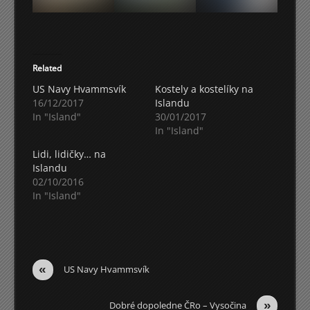
Related
US Navy Hvammsvík
Kostely a kostelíky na
16/12/2017
Islandu
In "Island"
30/01/2017
In "Island"
Lidi, lidičky… na
Islandu
02/10/2016
In "Island"
«
US Navy Hvammsvík
»
Dobré dopoledne ČRo – Vysočina