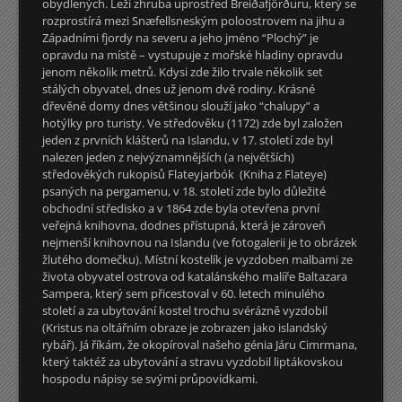
obydlených. Leží zhruba uprostřed Breiðafjörðuru, který se
rozprostírá mezi Snæfellsneským poloostrovem na jihu a
Západními fjordy na severu a jeho jméno “Plochý” je
opravdu na místě – vystupuje z mořské hladiny opravdu
jenom několik metrů. Kdysi zde žilo trvale několik set
stálých obyvatel, dnes už jenom dvě rodiny. Krásné
dřevěné domy dnes většinou slouží jako “chalupy” a
hotýlky pro turisty. Ve středověku (1172) zde byl založen
jeden z prvních klášterů na Islandu, v 17. století zde byl
nalezen jeden z nejvýznamnějších (a největších)
středověkých rukopisů Flateyjarbók (Kniha z Flateye)
psaných na pergamenu, v 18. století zde bylo důležité
obchodní středisko a v 1864 zde byla otevřena první
veřejná knihovna, dodnes přístupná, která je zároveň
nejmenší knihovnou na Islandu (ve fotogalerii je to obrázek
žlutého domečku). Místní kostelík je vyzdoben malbami ze
života obyvatel ostrova od katalánského malíře Baltazara
Sampera, který sem přicestoval v 60. letech minulého
století a za ubytování kostel trochu svérázně vyzdobil
(Kristus na oltářním obraze je zobrazen jako islandský
rybář). Já říkám, že okopíroval našeho génia Járu Cimrmana,
který taktéž za ubytování a stravu vyzdobil liptákovskou
hospodu nápisy se svými průpovídkami.