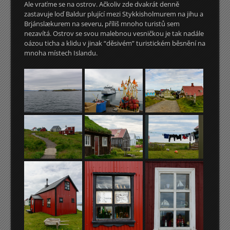
Ale vraťme se na ostrov. Ačkoliv zde dvakrát denně
zastavuje loď Baldur plující mezi Stykkisholmurem na jihu a
Brjánslækurem na severu, příliš mnoho turistů sem
nezavítá. Ostrov se svou malebnou vesničkou je tak nadále
oázou ticha a klidu v jinak “děsivém” turistickém běsnění na
mnoha místech Islandu.