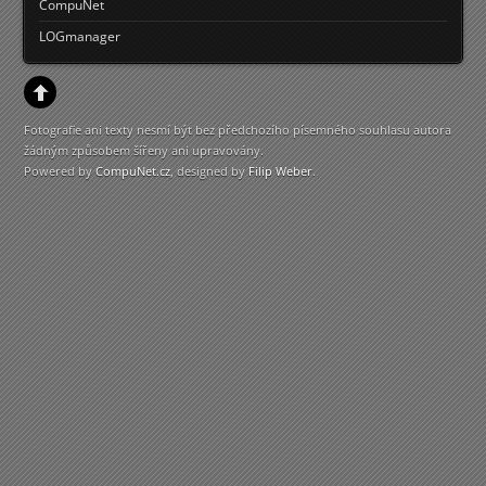
CompuNet
LOGmanager
Fotografie ani texty nesmí být bez předchozího písemného souhlasu autora
žádným způsobem šířeny ani upravovány.
Powered by
CompuNet.cz
, designed by
Filip Weber
.