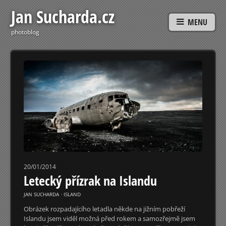
Jan Sucharda.cz
MENU
photoblog
20/01/2014
Letecký přízrak na Islandu
JAN SUCHARDA
⋅
ISLAND
Obrázek rozpadajícího letadla někde na jižním pobřeží
Islandu jsem viděl možná před rokem a samozřejmě jsem