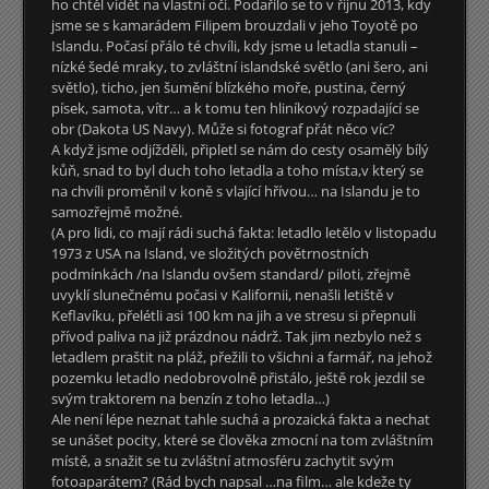
ho chtěl vidět na vlastní oči. Podařilo se to v říjnu 2013, kdy
jsme se s kamarádem Filipem brouzdali v jeho Toyotě po
Islandu. Počasí přálo té chvíli, kdy jsme u letadla stanuli –
nízké šedé mraky, to zvláštní islandské světlo (ani šero, ani
světlo), ticho, jen šumění blízkého moře, pustina, černý
písek, samota, vítr… a k tomu ten hliníkový rozpadající se
obr (Dakota US Navy). Může si fotograf přát něco víc?
A když jsme odjížděli, připletl se nám do cesty osamělý bílý
kůň, snad to byl duch toho letadla a toho místa,v který se
na chvíli proměnil v koně s vlající hřívou… na Islandu je to
samozřejmě možné.
(A pro lidi, co mají rádi suchá fakta: letadlo letělo v listopadu
1973 z USA na Island, ve složitých povětrnostních
podmínkách /na Islandu ovšem standard/ piloti, zřejmě
uvyklí slunečnému počasi v Kalifornii, nenašli letiště v
Keflavíku, přelétli asi 100 km na jih a ve stresu si přepnuli
přívod paliva na již prázdnou nádrž. Tak jim nezbylo než s
letadlem praštit na pláž, přežili to všichni a farmář, na jehož
pozemku letadlo nedobrovolně přistálo, ještě rok jezdil se
svým traktorem na benzín z toho letadla…)
Ale není lépe neznat tahle suchá a prozaická fakta a nechat
se unášet pocity, které se člověka zmocní na tom zvláštním
místě, a snažit se tu zvláštní atmosféru zachytit svým
fotoaparátem? (Rád bych napsal …na film… ale kdeže ty