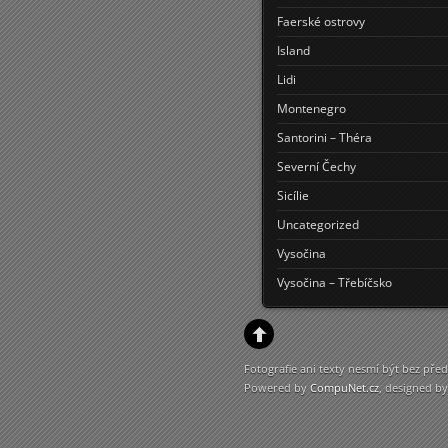
Faerské ostrovy
Island
Lidi
Montenegro
Santorini – Théra
Severní Čechy
Sicílie
Uncategorized
Vysočina
Vysočina – Třebíčsko
Fotografie ani texty nesmí být bez p
Powered by
CompuNet.cz
, designed b