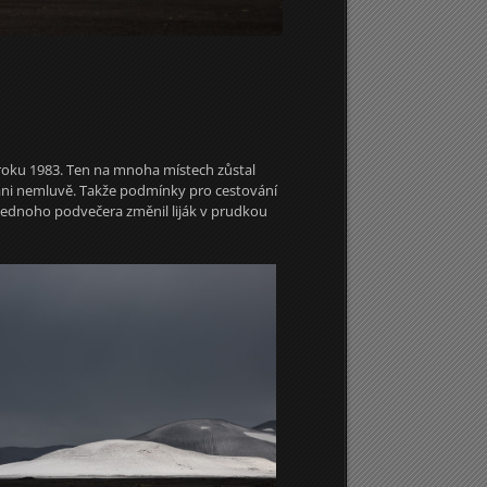
d roku 1983. Ten na mnoha místech zůstal
u ani nemluvě. Takže podmínky pro cestování
e jednoho podvečera změnil liják v prudkou