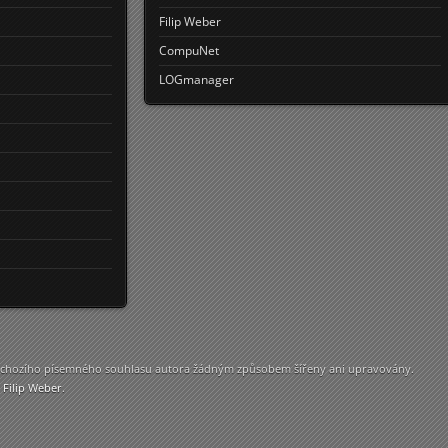
Filip Weber
CompuNet
LOGmanager
ředchozího písemného souhlasu autora žádným způsobem šířeny ani upravovány.
y
Filip Weber
.