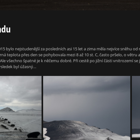
ndu
015 bylo nejstudenější za posledních asi 15 let a zima měla nejvíce sněhu o
ěrná teplota přes den se pohybovala mezi 8 až 10 st. C, často pršelo, o větr
Ale všechno špatné je k něčemu dobré. Při cestě po jižní části vnitrozemí s
sledek byl úžasný…