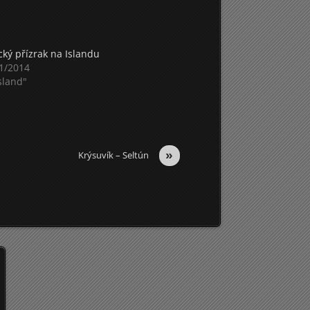
cký přízrak na Islandu
1/2014
Island"
»
Krýsuvík – Seltún