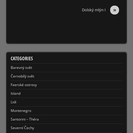
»
Dolský mlýn I
CATEGORIES
Barevný svět
Černobílý svět
Faerské ostrovy
Island
Lidi
Montenegro
Santorini – Théra
Severní Čechy