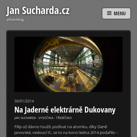
Jan Sucharda.cz
MENU
photoblog
30/01/2014
Na Jaderné elektrárně Dukovany
JAN SUCHARDA
⋅
VYSOČINA - TŘEBÍČSKO
Filip už dávno toužil, podívat na atomku, díky Daně
Janovské, vedoucí IC, se to na konci ledna 2014 podařilo –