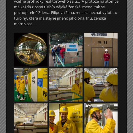
včetně prohlídky reaktorového sálu… A protože na atomce
má každá z osmi turbín nějaké ženské jméno, tak se
pochopitelně Zdena, Filipova žena, musela nechat vyfotit u
turbíny, která má stejné jméno jako ona. Inu, ženská
marnivost…