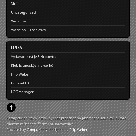
Sicílie
Uncategorized
Vysočina
Vysočina – Třebíčsko
LINKS
Vydavatelství JAS Hrotovice
Klub islandských fanatiků
Filip Weber
CompuNet
LOGmanager
Fotografie ani texty nesmí být bez předchozího písemného souhlasu autora
žádným způsobem šířeny ani upravovány.
Powered by
CompuNet.cz
, designed by
Filip Weber
.