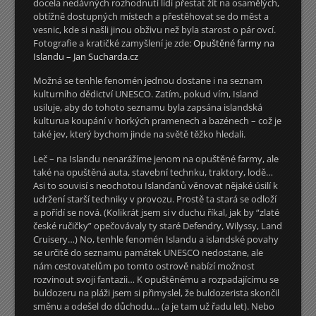
docela nedávných rozhodnutí lidí přestat žít na osamělých,
obtížně dostupných místech a přestěhovat se do měst a
vesnic, kde si našli jinou obživu než byla starost o pár ovcí.
Fotografie a kratičké zamyšlení je zde:
Opuštěné farmy na
Islandu – Jan Sucharda.cz
Možná se tenhle fenomén jednou dostane i na seznam
kulturního dědictví UNESCO. Zatím, pokud vím, Island
usiluje, aby do tohoto seznamu byla zapsána islandská
kulturua koupání v horkých pramenech a bazénech – což je
také jev, který bychom jinde na světě těžko hledali.
Leč – na Islandu nenarážíme jenom na opuštěné farmy, ale
také na opuštěná auta, stavební technku, traktory, lodě…
Asi to souvisí s neochotou Islanďanů věnovat nějaké úsilí k
udržení starší techniky v provozu. Prostě ta stará se odloží
a pořídí se nová. (Kolikrát jsem si v duchu říkal, jak by “zlaté
české ručičky” opečovávaly ty staré Defendry, Wilyssy, Land
Cruisery…) No, tenhle fenomén Islandu a islandské povahy
se určitě do seznamu památek UNESCO nedostane, ale
nám cestovatelům po tomto ostrově nabízí možnost
rozvinout svoji fantazii… K opuštěnému a rozpadajícímu se
buldozeru na pláži jsem si přimyslel, že buldozerista skončil
směnu a odešel do důchodu… (a je tam už řadu let). Nebo