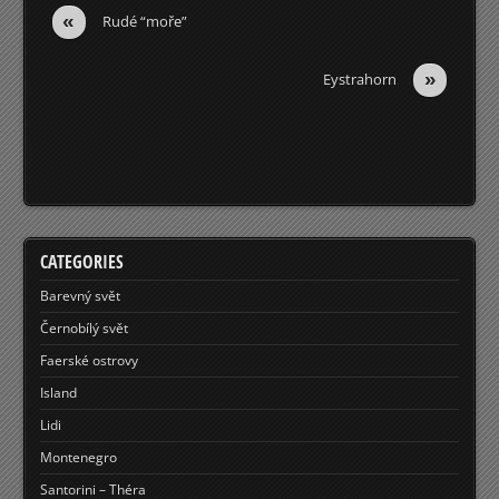
«
Rudé “moře”
»
Eystrahorn
CATEGORIES
Barevný svět
Černobílý svět
Faerské ostrovy
Island
Lidi
Montenegro
Santorini – Théra