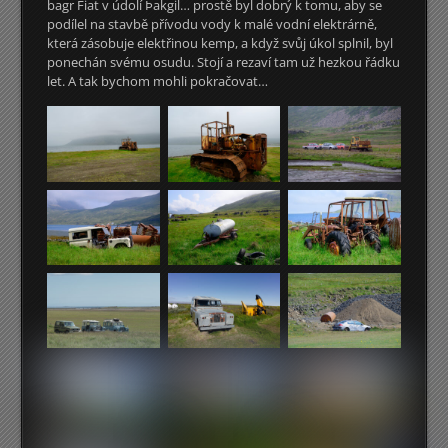
bagr Fiat v údolí Þakgil… prostě byl dobrý k tomu, aby se
podílel na stavbě přívodu vody k malé vodní elektrárně,
která zásobuje elektřinou kemp, a když svůj úkol splnil, byl
ponechán svému osudu. Stojí a rezaví tam už hezkou řádku
let. A tak bychom mohli pokračovat…