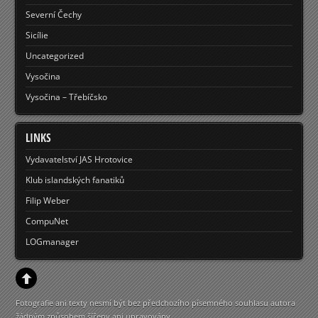
Severní Čechy
Sicílie
Uncategorized
Vysočina
Vysočina – Třebíčsko
LINKS
Vydavatelství JAS Hrotovice
Klub islandských fanatiků
Filip Weber
CompuNet
LOGmanager
Fotografie ani texty nesmí být bez předchozího písemného souhlasu autora
žádným způsobem šířeny ani upravovány.