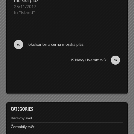
mořská pláž
25/11/2017
In "Island"
«
Jökulsárlón a černá mořská pláž
»
US Navy Hvammsvík
CATEGORIES
Barevný svět
Černobílý svět