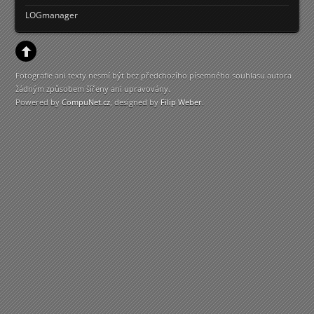
LOGmanager
Fotografie ani texty nesmí být bez předchozího písemného souhlasu autora
žádným způsobem šířeny ani upravovány.
Powered by
CompuNet.cz
, designed by
Filip Weber
.