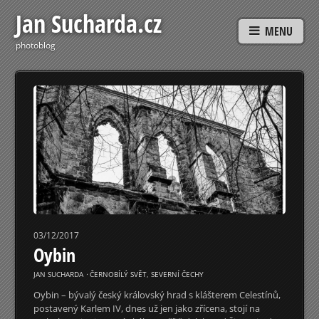
Jan Sucharda.cz
MENU
photoblog
03/12/2017
Oybin
JAN SUCHARDA
⋅
ČERNOBÍLÝ SVĚT
,
SEVERNÍ ČECHY
Oybin – bývalý český královský hrad s klášterem Celestínů,
postavený Karlem IV, dnes už jen jako zřícena, stojí na