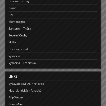
Faerské ostrovy
Island
Lidi
Montenegro
Santorini – Théra
Severní Čechy
Sicílie
Uncategorized
Vysočina
Vysočina – Třebíčsko
LINKS
Vydavatelství JAS Hrotovice
Klub islandských fanatiků
Filip Weber
CompuNet