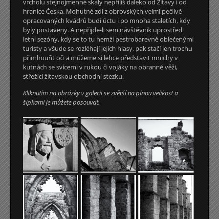
vrcholu stejnojmenné skály nepříliš daleko od Žitavy i od
hranice Česka. Mohutné zdi z obrovských velmi pečlivě
opracovaných kvádrů budí úctu i po mnoha staletích, kdy
byly postaveny. A nepřijde-li sem návštěvník uprostřed
letní sezóny, kdy se to tu hemží pestrobarevně oblečenými
turisty a všude se rozléhají jejich hlasy, pak stačí jen trochu
přimhouřit oči a můžeme si lehce představit mnichy v
kutnách se svícemi v rukou či vojáky na obranné věži,
střežící žitavskou obchodní stezku.
Kliknutím na obrázky v galerii se zvětší na plnou velikost a
šipkami je můžete posouvat.