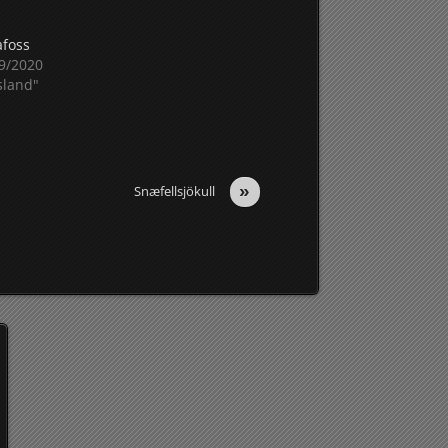
foss
9/2020
Island"
»
Snæfellsjökull