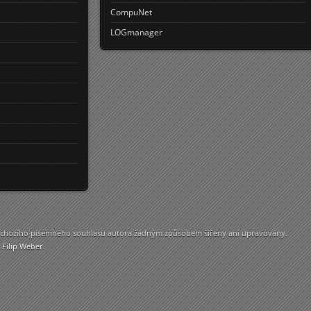
CompuNet
LOGmanager
ředchozího písemného souhlasu autora žádným způsobem šířeny ani upravovány.
y
Filip Weber
.