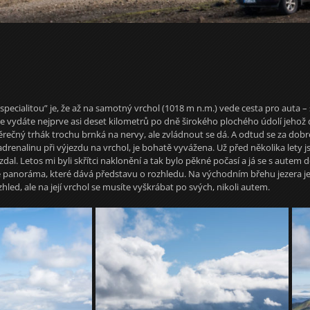
ž “specialitou” je, že až na samotný vrchol (1018 m n.m.) vede cesta pro aut
se vydáte nejprve asi deset kilometrů po dně širokého plochého údolí jehož 
ěrečný trhák trochu brnká na nervy, ale zvládnout se dá. A odtud se za dob
 adrenalinu při výjezdu na vrchol, je bohatě vyvážena. Už před několika lety 
vzdal. Letos mi byli skřítci naklonění a tak bylo pěkné počasí a já se s autem 
ně panoráma, které dává představu o rozhledu. Na východním břehu jezera je 
ozhled, ale na její vrchol se musíte vyškrábat po svých, nikoli autem.