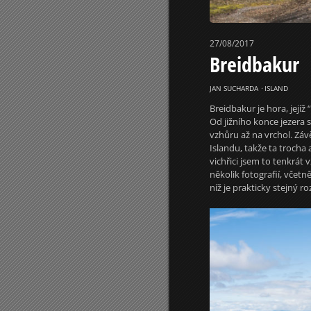
27/08/2017
Breidbakur
JAN SUCHARDA
⋅
ISLAND
Breidbakur je hora, její
Od jižního konce jezera 
vzhůru až na vrchol. Záv
Islandu, takže ta trocha
vichřici jsem to tenkrát 
několik fotografií, včet
níž je prakticky stejný r