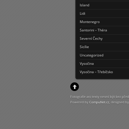
Island
Lidi
Montenegro
Santorini – Théra
Severní Čechy
Sicílie
Uncategorized
Vysočina
Vysočina – Třebíčsko
Fotografie ani texty nesmí být bez p
Powered by
CompuNet.cz
, designed b