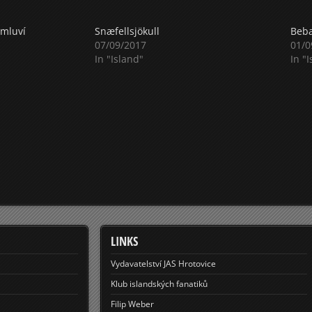
 mluví
Snæfellsjökull
Beba
07/09/2017
01/0
In "Island"
In "
LINKS
Vydavatelství JAS Hrotovice
Klub islandských fanatiků
Filip Weber