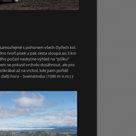
a – samozřejmě s pohonem všech čtyřech kol.
dno tvoří písek a pak cesta stoupá asi 3 km
rého počasí naskytne výhled na “půlku”
jsem se pokusil vrcholu dosáhnout, ale pro
doškrábal až na vrchol, kde jsem pořídil
další hora – Sveinstindur (1090 m n.m.) z