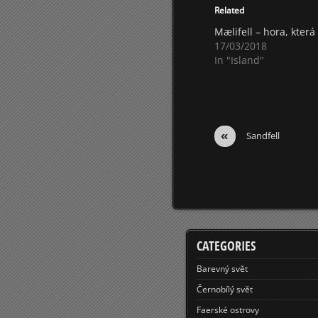
Related
Mælifell – hora, která
17/03/2018
In "Island"
«
Sandfell
CATEGORIES
Barevný svět
Černobílý svět
Faerské ostrovy