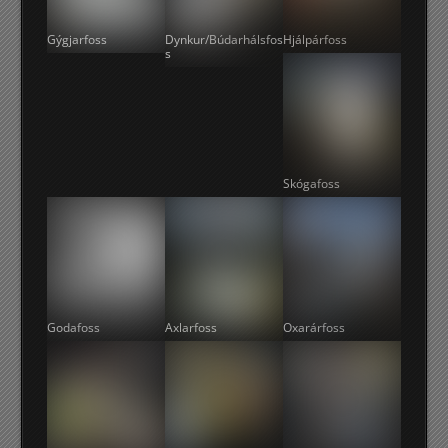
Gýgjarfoss
Dynkur/Búdarhálsfos
Hjálpárfoss
s
Skógafoss
Godafoss
Axlarfoss
Oxarárfoss