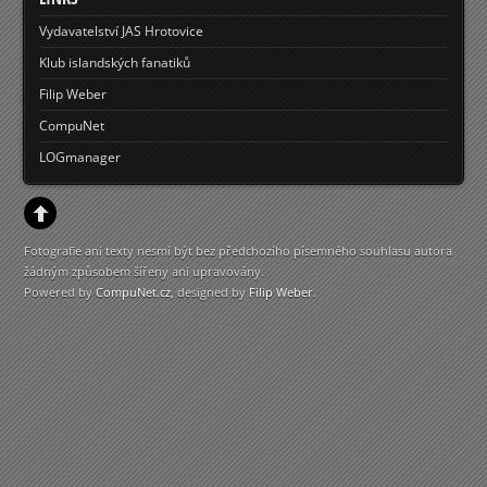
Vydavatelství JAS Hrotovice
Klub islandských fanatiků
Filip Weber
CompuNet
LOGmanager
Fotografie ani texty nesmí být bez předchozího písemného souhlasu autora
žádným způsobem šířeny ani upravovány.
Powered by
CompuNet.cz
, designed by
Filip Weber
.