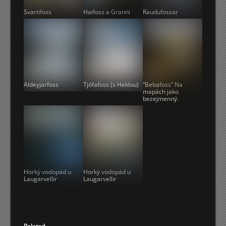
Svartifoss
Haifoss a Granni
Raudufossar
Aldeyjarfoss
Tjófafoss (s Heklou)
“Bebafoss” Na
mapách jako
bezejmenný.
Horký vodopád u
Horký vodopád u
Laugarvellir
Laugarvellir