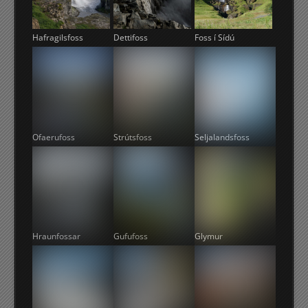
Hafragilsfoss
Dettifoss
Foss í Sídú
Ofaerufoss
Strútsfoss
Seljalandsfoss
Hraunfossar
Gufufoss
Glymur