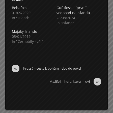
Related
Bebafoss
Gufufoss – “první”
01/09/2020
vodopád na Islandu
In "Island"
28/08/2024
In "Island"
Majáky Islandu
05/01/2019
In "Černobílý svět"
«
Krossá – cesta k bohům nebo do pekel
»
Mælifell – hora, která mluví