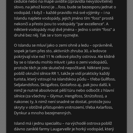
cedulce nebo na mapě uvidíte (zpravidla nevyslovitelné)
slovo, na jehož konci je …foss, bude se bezesporu jednat o
vodopád. I když – každé pravidlo má své výjimky – i na
Islandu najdete vodopády, jejich jméno tím “foss” prostě
nekončí a přesto jsou to vodopády “par excellence”. A
některé vodopády mají dvě jména – jedno s oním “foss” a
druhé bez něj. Tak se v tom vyznejte.
O Islandu se mluví jako o zemi ohně a ledu – oprávněně,
sopek je tam přes sto, aktivních zhruba 30, a ledovce
pokrývají více než 11 % celkové plochy ostrova. Ale klidně
by se o Islandu mohlo mluvit i jako o zemi vodopádů,
protože těch je zde skutečně nepočítaně. Některé jsou
poblíž okružní silnice RR 1, takže je vidí prakticky každý
turista, který vstoupí na islandskou půdu – třeba Gullfoss,
Seljalandsfoss, Skógafoss, Godafoss aj., pak jsou další, k
nimž je nutné absolvovat pěší túru nebo odbočit z hlavní
silnice (za všechny – Glymur, Hengifoss, Strútsfoss), a
nakonec ty, k nimž není snadné se dostat, protože jsou
skryty v obtížně přístupném vnitrozemí, třeba Axlarfoss,
Dynkur a mnoho bezejmenných.
Island má i jednu specialitu – na východě ostrova poblíž
dávno zaniklé farmy Laugarvellir je horký vodopád, který