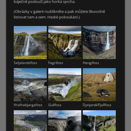
báječně poslouží jako horká sprcha.
(Obrázky v galerii rozklikněte a pak můžete libovolně
listovat tam a sem. Hezké pokoukání.)
Seljalandsfoss
Fagrifoss
Hengifoss
Hrafnabjargafoss
Gullfoss
Dynjandi/Fjallfoss