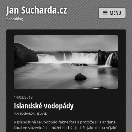
Jan Sucharda.cz
MENU
photoblog
14/03/2018
Islandské vodopády
JAN SUCHARDA
⋅
ISLAND
V islandštině se vodopád řekne foss a protože si Islanďané
libují ve složeninách, můžete si být jisti, že jakmile na nějaké