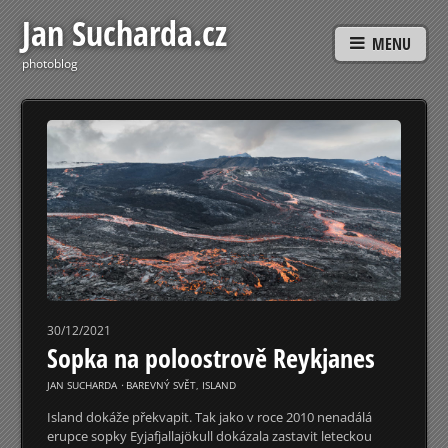
Jan Sucharda.cz
MENU
photoblog
30/12/2021
Sopka na poloostrově Reykjanes
JAN SUCHARDA
⋅
BAREVNÝ SVĚT
,
ISLAND
Island dokáže překvapit. Tak jako v roce 2010 nenadálá
erupce sopky Eyjafjallajökull dokázala zastavit leteckou