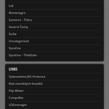
Lidi
Montenegro
Santorini – Théra
Severní Čechy
Sicílie
Uncategorized
Vysočina
Vysočina – Třebíčsko
LINKS
Vydavatelství JAS Hrotovice
Klub islandských fanatiků
Filip Weber
CompuNet
LOGmanager