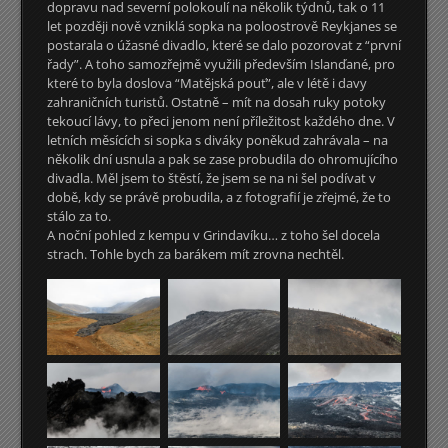
dopravu nad severní polokoulí na několik týdnů, tak o 11
let později nově vzniklá sopka na poloostrově Reykjanes se
postarala o úžasné divadlo, které se dalo pozorovat z “první
řady”. A toho samozřejmě využili především Islanďané, pro
které to byla doslova “Matějská pouť”, ale v létě i davy
zahraničních turistů. Ostatně – mít na dosah ruky potoky
tekoucí lávy, to přeci jenom není příležitost každého dne. V
letních měsících si sopka s diváky poněkud zahrávala – na
několik dní usnula a pak se zase probudila do ohromujícího
divadla. Měl jsem to štěstí, že jsem se na ni šel podívat v
době, kdy se právě probudila, a z fotografií je zřejmé, že to
stálo za to.
A noční pohled z kempu v Grindavíku… z toho šel docela
strach. Tohle bych za barákem mít zrovna nechtěl.